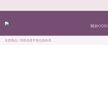
關於ODDi
全部商品
/
明星色選💜美拉德色系