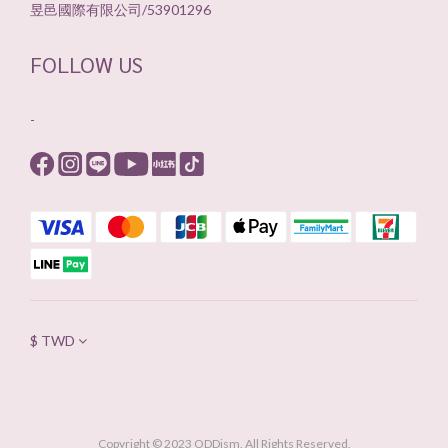
昱邑國際有限公司/53901296
FOLLOW US
-
$
TWD
Copyright © 2023 ODDism. All Rights Reserved.