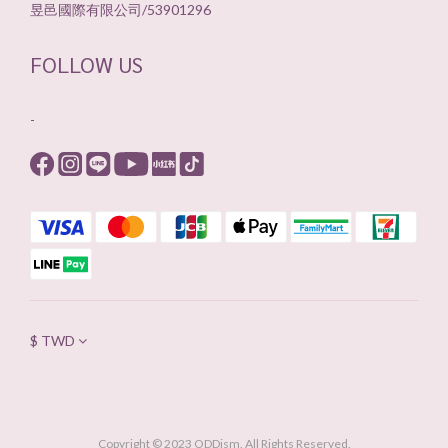
昱邑國際有限公司/53901296
FOLLOW US
-
$
TWD
Copyright © 2023 ODDism. All Rights Reserved.