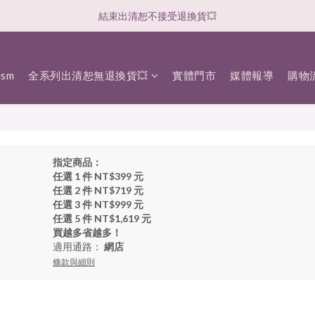
結束出清恕不接受退換貨💥
sm
全系列出清恕無退換貨💥
實體門市
媒體報導
購物
指定商品：
任選 1 件 NT$399 元
任選 2 件 NT$719 元
任選 3 件 NT$999 元
任選 5 件 NT$1,619 元
買越多省越多！
適用通路：
網店
條款與細則