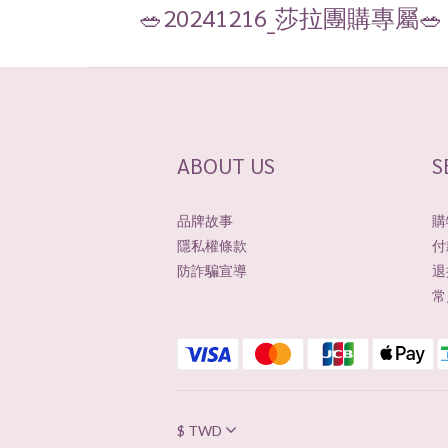
🥗20241216_莎拉團購專屬🥗
ABOUT US
S
品牌故事
購
隱私權條款
付
防詐騙宣導
退
常
$
TWD