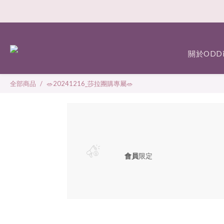
關於ODDi
全部商品
🥗20241216_莎拉團購專屬🥗
會員
限定